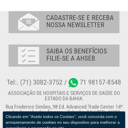
CADASTRE-SE E RECEBA
NOSSA NEWSLETTER
SAIBA OS BENEFÍCIOS
FILIE-SE A AHSEB
Tel:. (71) 3082-3752 /
71 98157-8548
ASSOCIAÇÃO DE HOSPITAIS E SERVIÇOS DE SAÚDE DO
ESTADO DA BAHIA.
Rua Frederico Simões, 98 Ed. Advanced Trade Center 14º
andar, Caminho das Árvores - Salvador-BA / CEP: 41820-
Clicando em "Aceito todos os Cookies", você concorda com o
774
armazenamento de cookies no seu dispositivo para melhorar a