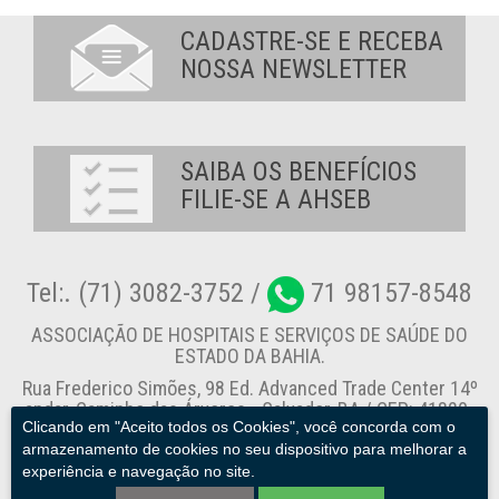
CADASTRE-SE E RECEBA
NOSSA NEWSLETTER
SAIBA OS BENEFÍCIOS
FILIE-SE A AHSEB
Tel:. (71) 3082-3752 /
71 98157-8548
ASSOCIAÇÃO DE HOSPITAIS E SERVIÇOS DE SAÚDE DO
ESTADO DA BAHIA.
Rua Frederico Simões, 98 Ed. Advanced Trade Center 14º
andar, Caminho das Árvores - Salvador-BA / CEP: 41820-
Clicando em "Aceito todos os Cookies", você concorda com o
774
armazenamento de cookies no seu dispositivo para melhorar a
experiência e navegação no site.
Canal de Denúncia