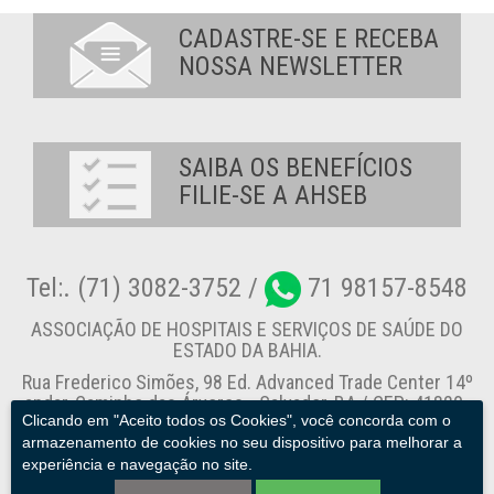
CADASTRE-SE E RECEBA
NOSSA NEWSLETTER
SAIBA OS BENEFÍCIOS
FILIE-SE A AHSEB
Tel:. (71) 3082-3752 /
71 98157-8548
ASSOCIAÇÃO DE HOSPITAIS E SERVIÇOS DE SAÚDE DO
ESTADO DA BAHIA.
Rua Frederico Simões, 98 Ed. Advanced Trade Center 14º
andar, Caminho das Árvores - Salvador-BA / CEP: 41820-
Clicando em "Aceito todos os Cookies", você concorda com o
774
armazenamento de cookies no seu dispositivo para melhorar a
experiência e navegação no site.
Canal de Denúncia