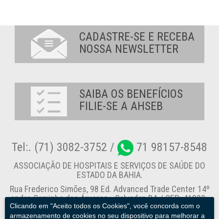
CADASTRE-SE E RECEBA
NOSSA NEWSLETTER
SAIBA OS BENEFÍCIOS
FILIE-SE A AHSEB
Tel:. (71) 3082-3752 /
71 98157-8548
ASSOCIAÇÃO DE HOSPITAIS E SERVIÇOS DE SAÚDE DO
ESTADO DA BAHIA.
Rua Frederico Simões, 98 Ed. Advanced Trade Center 14º
andar, Caminho das Árvores - Salvador-BA / CEP: 41820-
Clicando em "Aceito todos os Cookies", você concorda com o
774
armazenamento de cookies no seu dispositivo para melhorar a