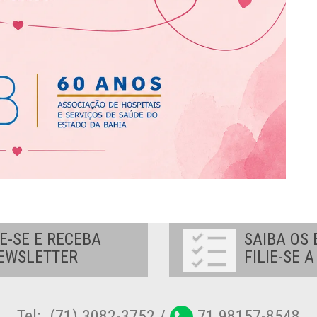
E-SE E RECEBA
SAIBA OS 
EWSLETTER
FILIE-SE 
Tel:. (71) 3082-3752 /
71 98157-8548