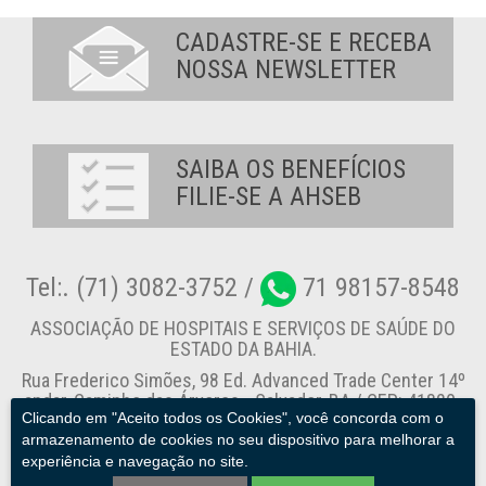
CADASTRE-SE E RECEBA
NOSSA NEWSLETTER
SAIBA OS BENEFÍCIOS
FILIE-SE A AHSEB
Tel:. (71) 3082-3752 /
71 98157-8548
ASSOCIAÇÃO DE HOSPITAIS E SERVIÇOS DE SAÚDE DO
ESTADO DA BAHIA.
Rua Frederico Simões, 98 Ed. Advanced Trade Center 14º
andar, Caminho das Árvores - Salvador-BA / CEP: 41820-
Clicando em "Aceito todos os Cookies", você concorda com o
774
armazenamento de cookies no seu dispositivo para melhorar a
experiência e navegação no site.
Canal de Denúncia