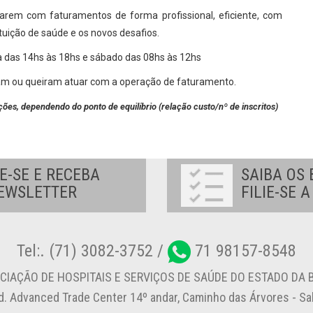
idarem com faturamentos de forma profissional, eficiente, com
tuição de saúde e os novos desafios.
 das 14hs às 18hs e sábado das 08hs às 12hs
uam ou queiram atuar com a operação de faturamento.
ações, dependendo do ponto de equilíbrio (relação custo/nº de inscritos)
E-SE E RECEBA
SAIBA OS 
EWSLETTER
FILIE-SE 
Tel:. (71) 3082-3752 /
71 98157-8548
CIAÇÃO DE HOSPITAIS E SERVIÇOS DE SAÚDE DO ESTADO DA B
d. Advanced Trade Center 14º andar, Caminho das Árvores - S