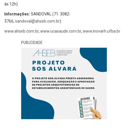
às 12h)
Informações:
SANDOVAL (71. 3082-
3766,
sandoval@ahseb.com.br
)
www.ahseb.com.br
,
www.ucasaude.com.br
,
www.inovarh.ufba.br
PUBLICIDADE