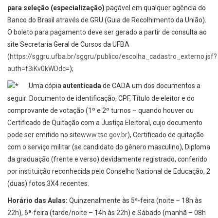
para seleção (especialização)
pagável em qualquer agência do
Banco do Brasil através de GRU (Guia de Recolhimento da União).
O boleto para pagamento deve ser gerado a partir de consulta ao
site Secretaria Geral de Cursos da UFBA
(
https://sggru.ufba.br/sggru/publico/escolha_cadastro_externo.jsf?
auth=f3iKv0kWDdc
=);
Uma cópia
autenticada
de CADA um dos documentos a
seguir: Documento de identificação, CPF, Título de eleitor e do
comprovante de votação (1º e 2º turnos – quando houver ou
Certificado de Quitação com a Justiça Eleitoral, cujo documento
pode ser emitido no site
www.tse.gov.br
), Certificado de quitação
com o serviço militar (se candidato do gênero masculino), Diploma
da graduação (frente e verso) devidamente registrado, conferido
por instituição reconhecida pelo Conselho Nacional de Educação, 2
(duas) fotos 3X4 recentes.
Horário das Aulas:
Quinzenalmente às 5ª-feira (noite – 18h às
22h), 6ª-feira (tarde/noite – 14h às 22h) e Sábado (manhã – 08h