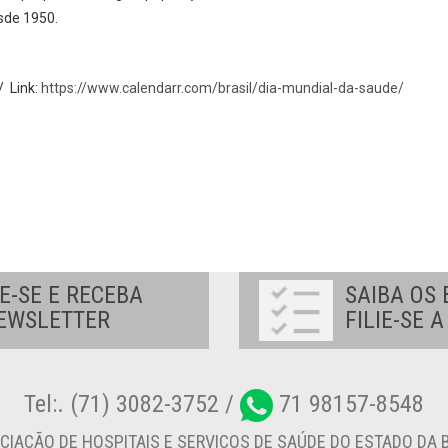
sde 1950.
/ Link:
https://www.calendarr.com/brasil/dia-mundial-da-saude/
E-SE E RECEBA
SAIBA OS 
EWSLETTER
FILIE-SE 
Tel:. (71) 3082-3752 /
71 98157-8548
CIAÇÃO DE HOSPITAIS E SERVIÇOS DE SAÚDE DO ESTADO DA B