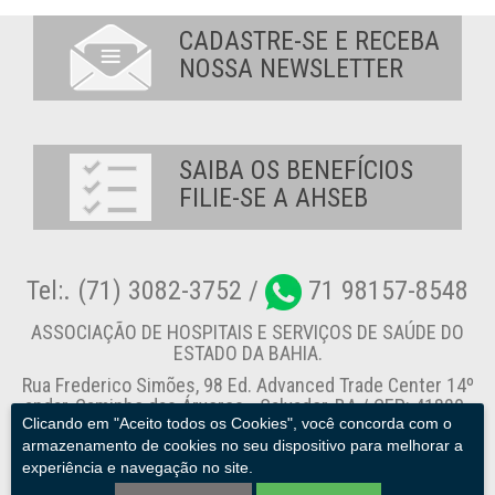
CADASTRE-SE E RECEBA
NOSSA NEWSLETTER
SAIBA OS BENEFÍCIOS
FILIE-SE A AHSEB
Tel:. (71) 3082-3752 /
71 98157-8548
ASSOCIAÇÃO DE HOSPITAIS E SERVIÇOS DE SAÚDE DO
ESTADO DA BAHIA.
Rua Frederico Simões, 98 Ed. Advanced Trade Center 14º
andar, Caminho das Árvores - Salvador-BA / CEP: 41820-
Clicando em "Aceito todos os Cookies", você concorda com o
774
armazenamento de cookies no seu dispositivo para melhorar a
experiência e navegação no site.
Canal de Denúncia