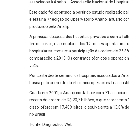
associados à Anahp – Associação Nacional de Hospitais
Este dado foi apontado a partir do estudo realizado p
e está na 7ª edição do Observatório Anahp, anuário co
produzido pela Anahp.
A principal despesa dos hospitais privados é com a fo
termos reais, o acumulado dos 12 meses aponta um au
hospitalares, com uma participação da ordem de 25,
comparação a 2013. Os contratos técnicos e operacio
7,2%.
Por conta deste cenário, os hospitais associados à 
busca pelo aumento da eficiência operacional nas insti
Criada em 2001, a Anahp conta hoje com 71 associado
receita da ordem de R$ 20,7 bilhões, o que represent
disso, oferecem 17.409 leitos, o equivalente a 13,8% do
no Brasil.
Fonte: Diagnóstico Web