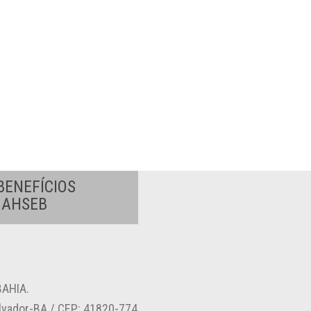
BENEFÍCIOS
A AHSEB
AHIA.
alvador-BA / CEP: 41820-774