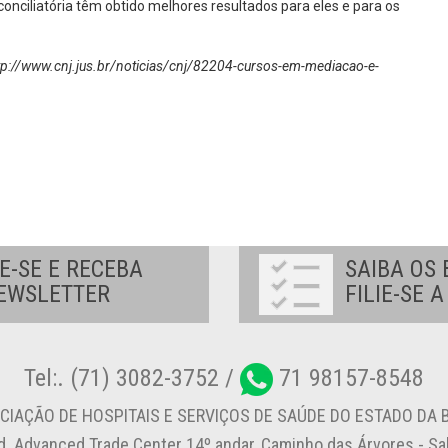
 conciliatória têm obtido melhores resultados para eles e para os
ttp://www.cnj.jus.br/noticias/cnj/82204-cursos-em-mediacao-e-
E-SE E RECEBA
SAIBA OS 
EWSLETTER
FILIE-SE 
Tel:. (71) 3082-3752 /
71 98157-8548
CIAÇÃO DE HOSPITAIS E SERVIÇOS DE SAÚDE DO ESTADO DA B
d. Advanced Trade Center 14º andar, Caminho das Árvores - S