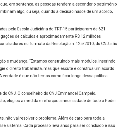
é que, em sentença, as pessoas tendem a esconder o patrimônio
ombinam algo, ou seja, quando a decisão nasce de um acordo,
das pela Escola Judiciária do TRT-15 participaram de 621
logações de cálculos e aproximadamente R$ 12 milhões
conciliadores no formato da
Resolução n. 125/2010
, do CNJ, são
ação e mudança. “Estamos construindo mais módulos, inserindo
gie o direito trabalhista, mas que escute e construa um acordo
A verdade é que não temos como ficar longe dessa política
ª e do CNJ. O conselheiro do CNJ Emmanoel Campelo,
o, elogiou a medida e reforçou a necessidade de todo o Poder
te, não vai resolver o problema. Além de caro para toda a
se sistema. Cada processo leva anos para ser concluído e isso