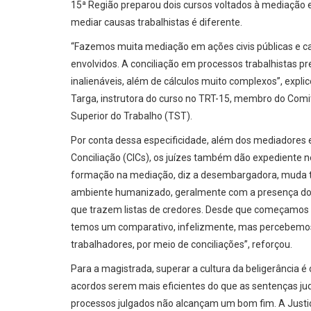
15ª Região preparou dois cursos voltados à mediação e
mediar causas trabalhistas é diferente.
“Fazemos muita mediação em ações civis públicas e 
envolvidos. A conciliação em processos trabalhistas pre
inalienáveis, além de cálculos muito complexos”, expl
Targa, instrutora do curso no TRT-15, membro do Comi
Superior do Trabalho (TST).
Por conta dessa especificidade, além dos mediadores 
Conciliação (CICs), os juízes também dão expediente n
formação na mediação, diz a desembargadora, muda 
ambiente humanizado, geralmente com a presença d
que trazem listas de credores. Desde que começamos a
temos um comparativo, infelizmente, mas percebemos 
trabalhadores, por meio de conciliações”, reforçou.
Para a magistrada, superar a cultura da beligerância 
acordos serem mais eficientes do que as sentenças jud
processos julgados não alcançam um bom fim. A Justiç