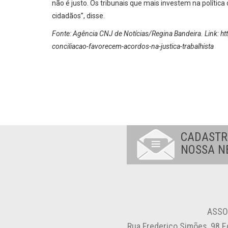
não é justo. Os tribunais que mais investem na política
cidadãos”, disse.
Fonte: Agência CNJ de Notícias/Regina Bandeira. Link: h
conciliacao-favorecem-acordos-na-justica-trabalhista
CADASTR
NOSSA N
ASSO
Rua Frederico Simões, 98 E