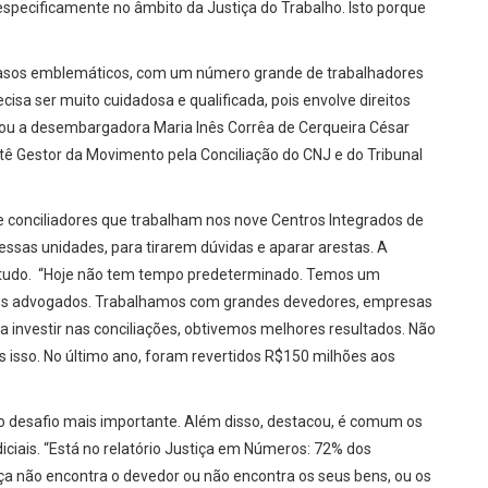
specificamente no âmbito da Justiça do Trabalho. Isto porque
casos emblemáticos, com um número grande de trabalhadores
cisa ser muito cuidadosa e qualificada, pois envolve direitos
icou a desembargadora Maria Inês Corrêa de Cerqueira César
tê Gestor da Movimento pela Conciliação do CNJ e do Tribunal
e conciliadores que trabalham nos nove Centros Integrados de
essas unidades, para tirarem dúvidas e aparar arestas. A
tudo. “Hoje não tem tempo predeterminado. Temos um
os advogados. Trabalhamos com grandes devedores, empresas
 investir nas conciliações, obtivemos melhores resultados. Não
isso. No último ano, foram revertidos R$150 milhões aos
é o desafio mais importante. Além disso, destacou, é comum os
iciais. “Está no relatório Justiça em Números: 72% dos
a não encontra o devedor ou não encontra os seus bens, ou os