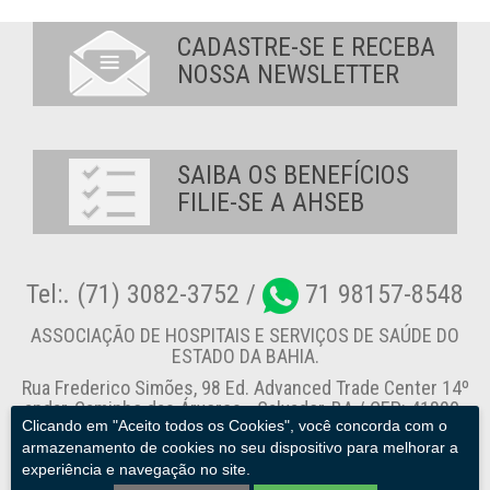
CADASTRE-SE E RECEBA
NOSSA NEWSLETTER
SAIBA OS BENEFÍCIOS
FILIE-SE A AHSEB
Tel:. (71) 3082-3752 /
71 98157-8548
ASSOCIAÇÃO DE HOSPITAIS E SERVIÇOS DE SAÚDE DO
ESTADO DA BAHIA.
Rua Frederico Simões, 98 Ed. Advanced Trade Center 14º
andar, Caminho das Árvores - Salvador-BA / CEP: 41820-
Clicando em "Aceito todos os Cookies", você concorda com o
774
armazenamento de cookies no seu dispositivo para melhorar a
experiência e navegação no site.
Canal de Denúncia