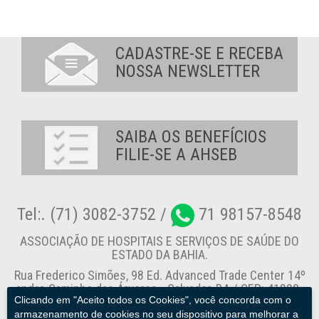
CADASTRE-SE E RECEBA
NOSSA NEWSLETTER
SAIBA OS BENEFÍCIOS
FILIE-SE A AHSEB
Tel:. (71) 3082-3752 /
71 98157-8548
ASSOCIAÇÃO DE HOSPITAIS E SERVIÇOS DE SAÚDE DO
ESTADO DA BAHIA.
Rua Frederico Simões, 98 Ed. Advanced Trade Center 14º
andar, Caminho das Árvores - Salvador-BA / CEP: 41820-
Clicando em "Aceito todos os Cookies", você concorda com o
774
armazenamento de cookies no seu dispositivo para melhorar a