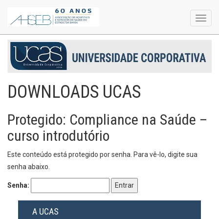
Toggl
navig
DOWNLOADS UCAS
Protegido: Compliance na Saúde –
curso introdutório
Este conteúdo está protegido por senha. Para vê-lo, digite sua
senha abaixo.
Senha:
A UCAS