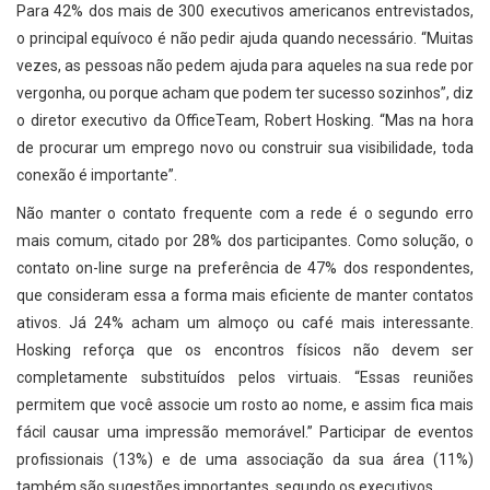
Para 42% dos mais de 300 executivos americanos entrevistados,
o principal equívoco é não pedir ajuda quando necessário. “Muitas
vezes, as pessoas não pedem ajuda para aqueles na sua rede por
vergonha, ou porque acham que podem ter sucesso sozinhos”, diz
o diretor executivo da OfficeTeam, Robert Hosking. “Mas na hora
de procurar um emprego novo ou construir sua visibilidade, toda
conexão é importante”.
Não manter o contato frequente com a rede é o segundo erro
mais comum, citado por 28% dos participantes. Como solução, o
contato on-line surge na preferência de 47% dos respondentes,
que consideram essa a forma mais eficiente de manter contatos
ativos. Já 24% acham um almoço ou café mais interessante.
Hosking reforça que os encontros físicos não devem ser
completamente substituídos pelos virtuais. “Essas reuniões
permitem que você associe um rosto ao nome, e assim fica mais
fácil causar uma impressão memorável.” Participar de eventos
profissionais (13%) e de uma associação da sua área (11%)
também são sugestões importantes, segundo os executivos.