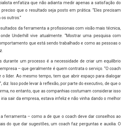
alista enfatiza que não adianta medir apenas a satisfação do
preciso que o resultado seja posto em prática. “Eles precisam
os outros.”
esultados da ferramenta a profissionais com visão mais técnica,
, onde Underhill vive atualmente. “Mostrar uma pesquisa com
 comportamento que está sendo trabalhado e como as pessoas o
z.
s durante um processo é a necessidade de criar um equilíbrio
a empresa – que geralmente é quem contrata o serviço. “O coach
r o líder. Ao mesmo tempo, tem que abrir espaço para dialogar
diz. Isso pode levar à reflexão, por parte do executivo, de que o
afirma, no entanto, que as companhias costumam considerar isso
iria sair da empresa, estava infeliz e não vinha dando o melhor
 a ferramenta – como a de que o coach deve dar conselhos ao
 “Mais do que dar sugestões, um coach faz perguntas e auxilia. O