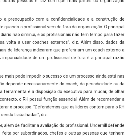
 a outras pessoas e faz com que mais partes da organização
o a preocupação com a confidencialidade e a construção de
 quando o profissional vem de fora da organização. O principal
 diário não diminui, e os profissionais não têm tempo para fazer
a volta a usar coaches externos”, diz. Além disso, dados da
ais de liderança indicaram que prefeririam um coach externo a
 imparcialidade de um profissional de fora é a principal razão
ue mais pode impedir o sucesso de um processo ainda está nas
“Não depende necessariamente do coach, da periodicidade ou da
a ferramenta é a disposição do executivo para mudar, de olhar
contexto, o RH possui função essencial. Além de recomendar a
itorar o processo. “Defendemos que os líderes contem para o RH
 sendo trabalhadas”, diz.
 além de facilitar a avaliação do profissional. Underhill defende
 feita por subordinados, chefes e outras pessoas que tenham