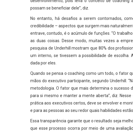
desenvolvimento, pois leva o conceito de coaching
possam se beneficiar dele”, diz.
No entanto, há desafios a serem contornados, com
credibilidade – aspectos que surgem mais naturalmente
entrave, contudo, é o acúmulo de funções. “O trabalho
as duas coisas. Desse modo, muitas vezes a empres
pesquisa de Underhill mostram que 80% dos profission
um interno, se tivessem a possibilidade de escolha. A
dada por eles.
Quando se pensa o coaching como um todo, o fator q
mãos do executivo participante, segundo Underhill. 
metodologia. O fator que mais determina o sucesso d
para si mesmo e manter a mente aberta”, diz. Nesse 
prática aos executivos certos, deve se envolver e mon
e para as pessoas ao seu redor quais habilidades estão
Essa transparência garante que o resultado seja melhor,
que esse processo ocorra por meio de uma avaliação