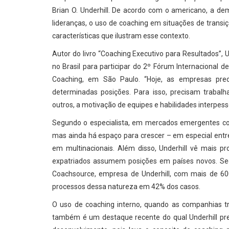
Brian O. Underhill. De acordo com o americano, a 
lideranças, o uso de coaching em situações de trans
características que ilustram esse contexto.
Autor do livro “Coaching Executivo para Resultados”,
no Brasil para participar do 2º Fórum Internacional d
Coaching, em São Paulo. “Hoje, as empresas pr
determinadas posições. Para isso, precisam trabalha
outros, a motivação de equipes e habilidades interpesso
Segundo o especialista, em mercados emergentes co
mas ainda há espaço para crescer – em especial entr
em multinacionais. Além disso, Underhill vê mais p
expatriados assumem posições em países novos. Se
Coachsource, empresa de Underhill, com mais de 600
processos dessa natureza em 42% dos casos.
O uso de coaching interno, quando as companhias t
também é um destaque recente do qual Underhill pre