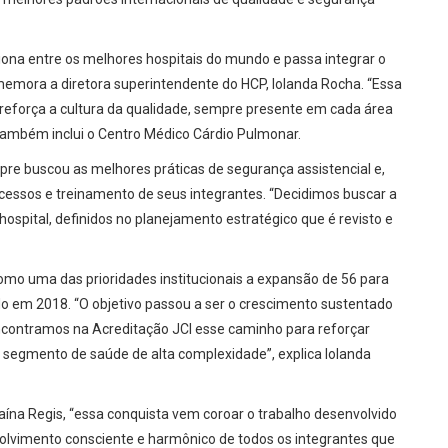
ciona entre os melhores hospitais do mundo e passa integrar o
omemora a diretora superintendente do HCP, Iolanda Rocha. “Essa
reforça a cultura da qualidade, sempre presente em cada área
 também inclui o Centro Médico Cárdio Pulmonar.
re buscou as melhores práticas de segurança assistencial e,
essos e treinamento de seus integrantes. “Decidimos buscar a
 hospital, definidos no planejamento estratégico que é revisto e
mo uma das prioridades institucionais a expansão de 56 para
ído em 2018. “O objetivo passou a ser o crescimento sustentado
ncontramos na Acreditação JCI esse caminho para reforçar
 no segmento de saúde de alta complexidade”, explica Iolanda
ína Regis, “essa conquista vem coroar o trabalho desenvolvido
volvimento consciente e harmônico de todos os integrantes que