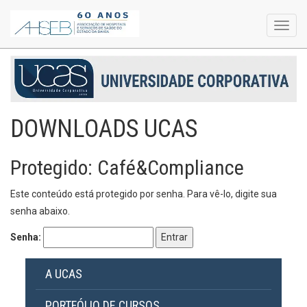
Toggl
navig
DOWNLOADS UCAS
Protegido: Café&Compliance
Este conteúdo está protegido por senha. Para vê-lo, digite sua
senha abaixo.
Senha:
A UCAS
PORTFÓLIO DE CURSOS