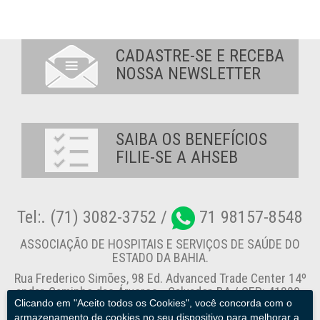
CADASTRE-SE E RECEBA
NOSSA NEWSLETTER
SAIBA OS BENEFÍCIOS
FILIE-SE A AHSEB
Tel:. (71) 3082-3752 /
71 98157-8548
ASSOCIAÇÃO DE HOSPITAIS E SERVIÇOS DE SAÚDE DO
ESTADO DA BAHIA.
Rua Frederico Simões, 98 Ed. Advanced Trade Center 14º
andar, Caminho das Árvores - Salvador-BA / CEP: 41820-
Clicando em "Aceito todos os Cookies", você concorda com o
774
armazenamento de cookies no seu dispositivo para melhorar a