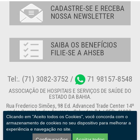
CADASTRE-SE E RECEBA
NOSSA NEWSLETTER
SAIBA OS BENEFÍCIOS
FILIE-SE A AHSEB
Tel:. (71) 3082-3752 /
71 98157-8548
ASSOCIAÇÃO DE HOSPITAIS E SERVIÇOS DE SAÚDE DO
ESTADO DA BAHIA.
Rua Frederico Simões, 98 Ed. Advanced Trade Center 14º
andar, Caminho das Árvores - Salvador-BA / CEP: 41820-
Clicando em "Aceito todos os Cookies", você concorda com o
774
armazenamento de cookies no seu dispositivo para melhorar a
experiência e navegação no site.
Canal de Denúncia
Configurações
Aceitar todos