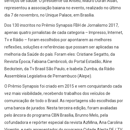
serviços de saúde. O presidente da Ahseb, Mauro Duran Adan,
representou a associação baiana no evento, realizado no último
dia 7 de novembro, no Unique Palace, em Brasília.
Dos 130 inscritos no Prêmio Synapsis FBH de Jornalismo 2017,
apenas quatro jornalistas de cada categoria – Impresso, Internet,
Tv e Rádio – foram escolhidos por apontarem as melhores
reflexões, soluções e referências que possam ser aplicadas na
melhoria da Saúde do país. Foram eles: Cristiane Segatto, da
Revista Época; Fabiana Cambricoli, do Portal Estadão; Aline
Beckstein, da Tv Brasil São Paulo; e Isabela Zumba, da Rádio
Assembleia Legislativa de Pernambuco (Alepe).
O Prêmio Synapsis foi criado em 2015 e vem conquistando cada
vez mais visibilidade, recebendo trabalhos dos veículos de
comunicação de todo o Brasil. As reportagens são escolhidas por
uma banca de jurados. Nesta terceira edição, foram avaliadas
pelo âncora do programa CBN Brasília, Brunno Melo, pela
cofundadora e repórter especial da revista AzMina, Ana Carolina
Vicentin, e pelo apresentador do programa Cidade Alerta DF / TV