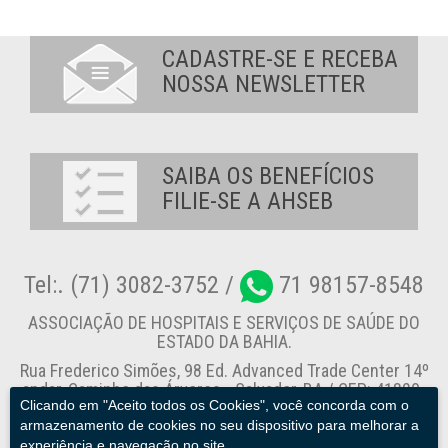
CADASTRE-SE E RECEBA
NOSSA NEWSLETTER
SAIBA OS BENEFÍCIOS
FILIE-SE A AHSEB
Tel:. (71) 3082-3752 /
71 98157-8548
ASSOCIAÇÃO DE HOSPITAIS E SERVIÇOS DE SAÚDE DO
ESTADO DA BAHIA.
Rua Frederico Simões, 98 Ed. Advanced Trade Center 14º
andar, Caminho das Árvores - Salvador-BA / CEP: 41820-
Clicando em "Aceito todos os Cookies", você concorda com o
774
armazenamento de cookies no seu dispositivo para melhorar a
experiência e navegação no site.