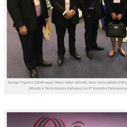
George Trigueiro (Sindhospe), Mauro Adan (Ahseb), Braz Vieira (Ahesc-Fe
(Ahseb) e Tércio Kasten (Fehoesc) no 9º Encontro Paranaens