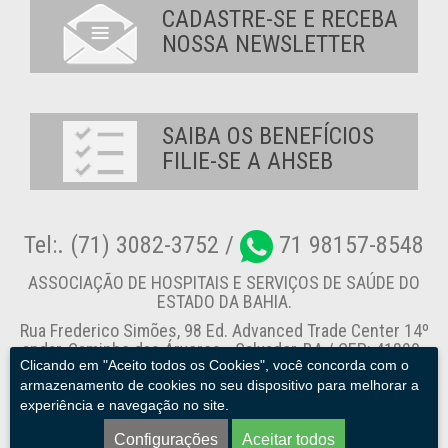
CADASTRE-SE E RECEBA
NOSSA NEWSLETTER
SAIBA OS BENEFÍCIOS
FILIE-SE A AHSEB
Tel:. (71) 3082-3752 /
71 98157-8548
ASSOCIAÇÃO DE HOSPITAIS E SERVIÇOS DE SAÚDE DO
ESTADO DA BAHIA.
Rua Frederico Simões, 98 Ed. Advanced Trade Center 14º
andar, Caminho das Árvores - Salvador-BA / CEP: 41820-
Clicando em "Aceito todos os Cookies", você concorda com o
774
armazenamento de cookies no seu dispositivo para melhorar a
experiência e navegação no site.
Canal de Denúncia
Configurações
Aceitar todos