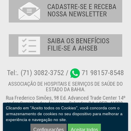
CADASTRE-SE E RECEBA
NOSSA NEWSLETTER
SAIBA OS BENEFÍCIOS
FILIE-SE A AHSEB
Tel:. (71) 3082-3752 /
71 98157-8548
ASSOCIAÇÃO DE HOSPITAIS E SERVIÇOS DE SAÚDE DO
ESTADO DA BAHIA.
Rua Frederico Simões, 98 Ed. Advanced Trade Center 14º
andar, Caminho das Árvores - Salvador-BA / CEP: 41820-
Clicando em "Aceito todos os Cookies", você concorda com o
774
armazenamento de cookies no seu dispositivo para melhorar a
experiência e navegação no site.
Canal de Denúncia
Configurações
Aceitar todos