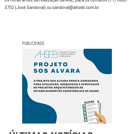
24 horas antes da realização da AGE, para os contatos (71) 3082-
3752 (José Sandoval) ou sandoval@ahseb.com.br.
PUBLICIDADE