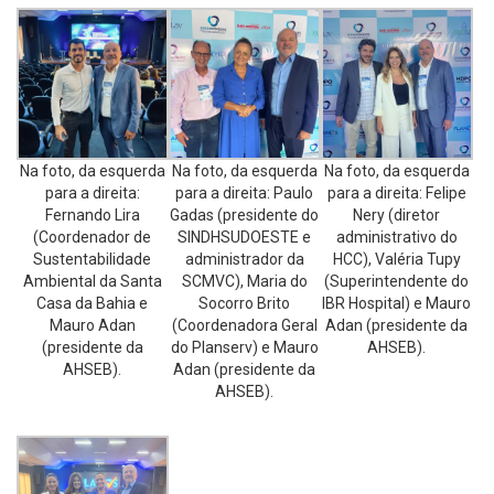
Na foto, da esquerda
Na foto, da esquerda
Na foto, da esquerda
para a direita:
para a direita: Paulo
para a direita: Felipe
Fernando Lira
Gadas (presidente do
Nery (diretor
(Coordenador de
SINDHSUDOESTE e
administrativo do
Sustentabilidade
administrador da
HCC), Valéria Tupy
Ambiental da Santa
SCMVC), Maria do
(Superintendente do
Casa da Bahia e
Socorro Brito
IBR Hospital) e Mauro
Mauro Adan
(Coordenadora Geral
Adan (presidente da
(presidente da
do Planserv) e Mauro
AHSEB).
AHSEB).
Adan (presidente da
AHSEB).